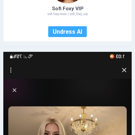
Sofi Foxy VIP
sofi.foxy.mour / sofi_foxy_vip
Undress AI