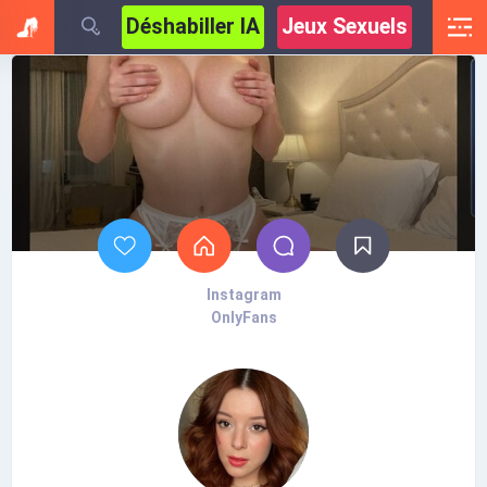
Déshabiller IA
Jeux Sexuels
Instagram
OnlyFans