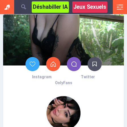
Déshabiller IA
Jeux Sexuels
Instagram
Twitter
OnlyFans