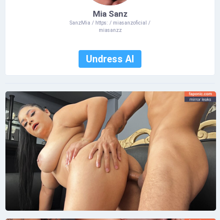
Mia Sanz
SanzMia / https: / miasanzoficial /
miasanzz
Undress AI