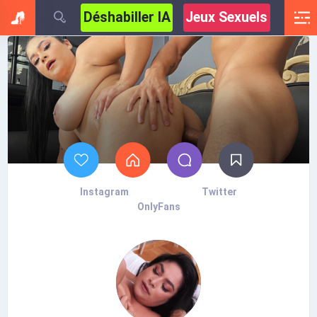
Déshabiller IA
Jeux Sexuels
Instagram
Twitter
OnlyFans