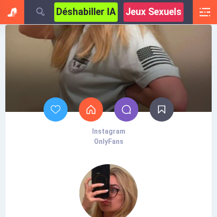
Déshabiller IA
Jeux Sexuels
Instagram
OnlyFans