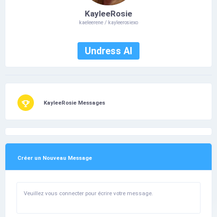
KayleeRosie
kaeleerene / kayleerosiexo
Undress AI
KayleeRosie Messages
Créer un Nouveau Message