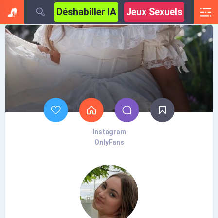
Déshabiller IA
Jeux Sexuels
Instagram
OnlyFans