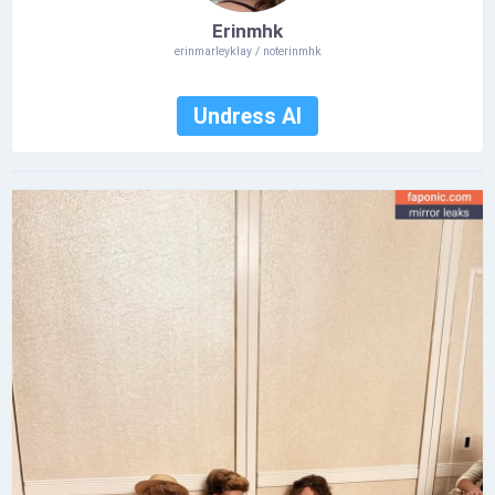
Erinmhk
erinmarleyklay / noterinmhk
Undress AI