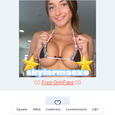
❤️‍🔥
Free OnlyFans
❤️‍🔥
Signaler
DMCA
Conditions
Confidentialité
2257