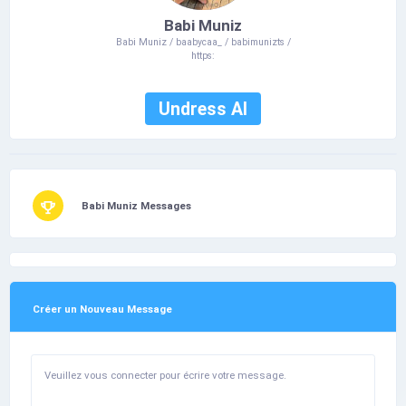
Babi Muniz
Babi Muniz / baabycaa_ / babimunizts /
https:
Undress AI
Babi Muniz Messages
Créer un Nouveau Message